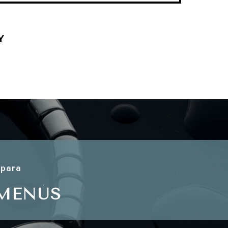
Y
 para
MENÚS