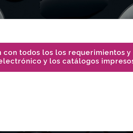
 con todos los los requerimientos y
electrónico y los catálogos impreso